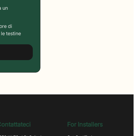
a un
ore di
le testine
ontattateci
For Installers