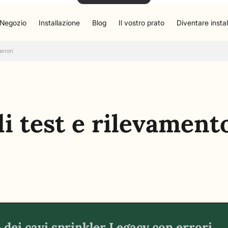
Negozio
Installazione
Blog
Il vostro prato
Diventare instal
errori
di test e rilevamento
 dei cavi sprinkler Legacy con errori