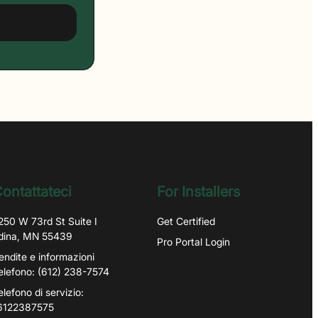
ontattateci
For Installers
250 W 73rd St Suite I
Get Certified
dina, MN 55439
Pro Portal Login
endite e informazioni
elefono: (612) 238-7574
elefono di servizio:
6122387575