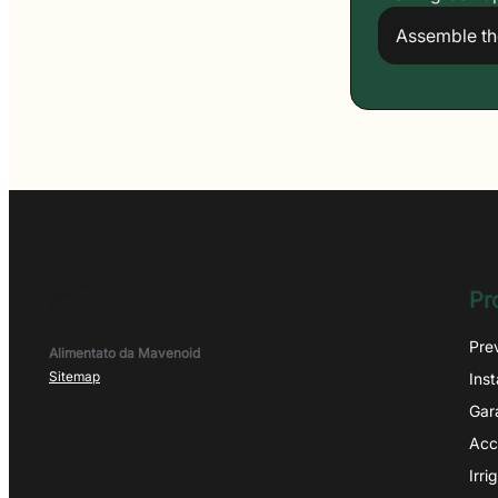
Assemble t
Pr
Pre
Alimentato da Mavenoid
Sitemap
Inst
Gar
Acc
Irr