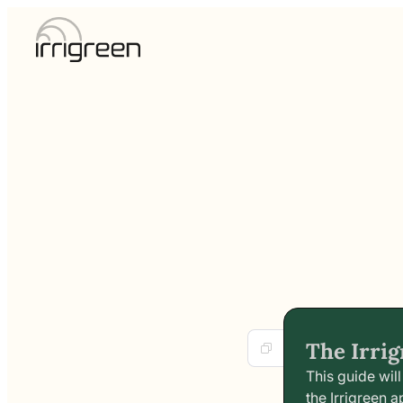
The Irri
This guide wil
the Irrigreen 