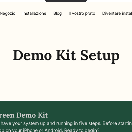
Negozio
Installazione
Blog
Il vostro prato
Diventare instal
Demo Kit Setup
green Demo Kit
l have your system up and running in five steps. Before start
app on your iPhone or Android. Ready to begin?