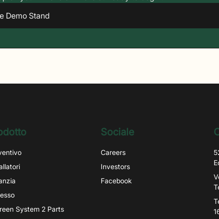
he Demo Stand
odotto
Sociale
C
ventivo
Careers
5
E
allatori
Investors
V
anzia
Facebook
T
esso
T
igreen System 2 Parts
1