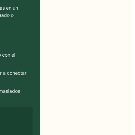
as en un
eado o
 con el
r a conectar
emasiados