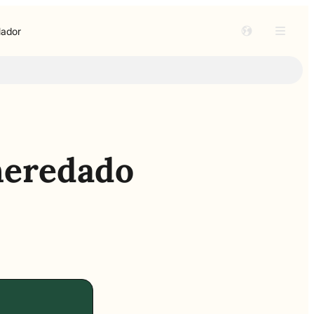
lador
heredado