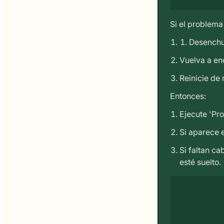
Si el problema
Desenchu
Vuelva a en
Reinicie de
Entonces:
Ejecute 'Pro
Si aparece e
Si faltan c
esté suelto.