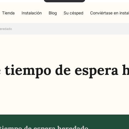
Tienda
Instalación
Blog
Su césped
Conviértase en insta
heredado
e tiempo de espera 
 tiempo de espera heredado