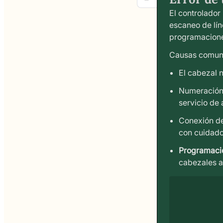
El controlador
escaneo de lí
programacion
Causas comun
El cabezal n
Numeración 
servicio de 
Conexión de
con cuidad
Programaci
cabezales a