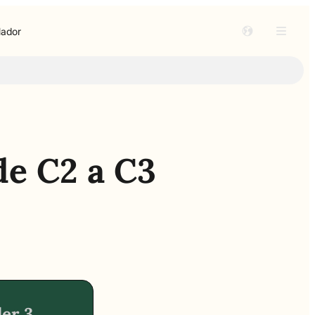
lador
de C2 a C3
ler 3