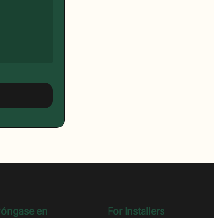
óngase en
For Installers