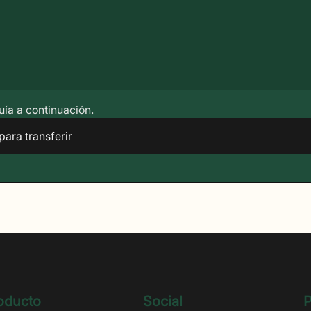
uía a continuación.
 para transferir
oducto
Social
P