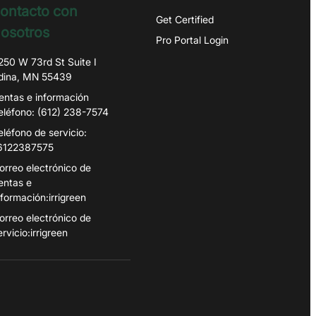
ontacto con
Get Certified
osotros
Pro Portal Login
250 W 73rd St Suite I
dina, MN 55439
entas e información
eléfono: (612) 238-7574
eléfono de servicio:
6122387575
orreo electrónico de
entas e
nformación:irrigreen
orreo electrónico de
ervicio:irrigreen