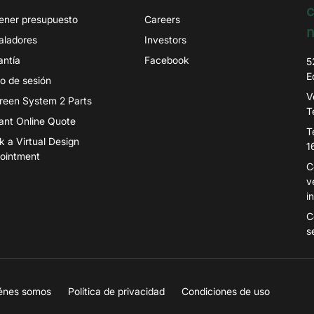
c
ener presupuesto
Careers
n
taladores
Investors
antía
Facebook
5
E
io de sesión
V
igreen System 2 Parts
T
tant Online Quote
T
k a Virtual Design
1
ointment
C
v
i
C
s
énes somos
Política de privacidad
Condiciones de uso