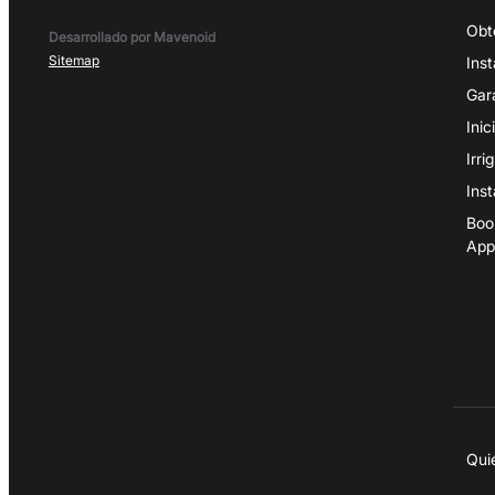
Obt
Desarrollado por Mavenoid
Sitemap
Ins
Gar
Inic
Irr
Ins
Boo
App
Qui