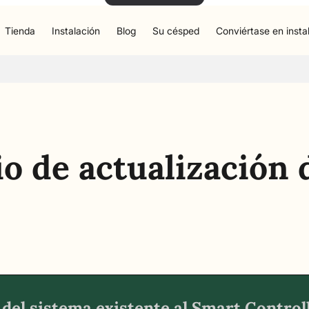
Tienda
Instalación
Blog
Su césped
Conviértase en insta
o de actualización 
del sistema existente al Smart Control