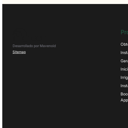
Pr
Obt
Desarrollado por Mavenoid
Sitemap
Ins
Gar
Inic
Irr
Ins
Boo
App