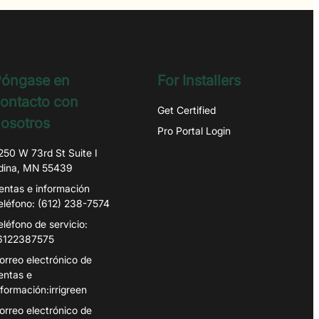
óngase en
For Installers
ontacto con
Get Certified
osotros
Pro Portal Login
250 W 73rd St Suite I
dina, MN 55439
entas e información
eléfono: (612) 238-7574
eléfono de servicio:
6122387575
orreo electrónico de
entas e
nformación:irrigreen
orreo electrónico de