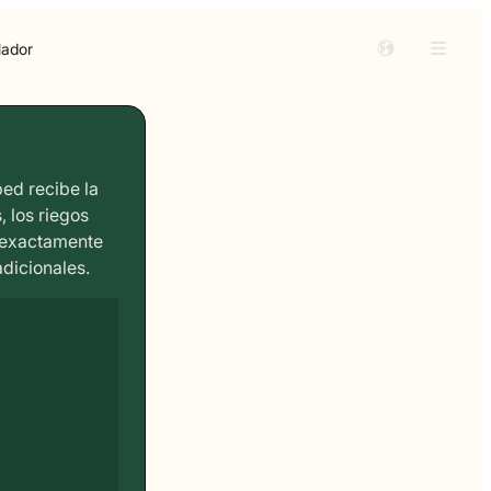
lador
ed recibe la
 los riegos
d exactamente
adicionales.