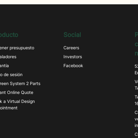
oducto
Social
P
c
ener presupuesto
Careers
n
taladores
Investors
antía
Facebook
5
E
io de sesión
V
igreen System 2 Parts
T
tant Online Quote
T
k a Virtual Design
1
ointment
C
v
i
C