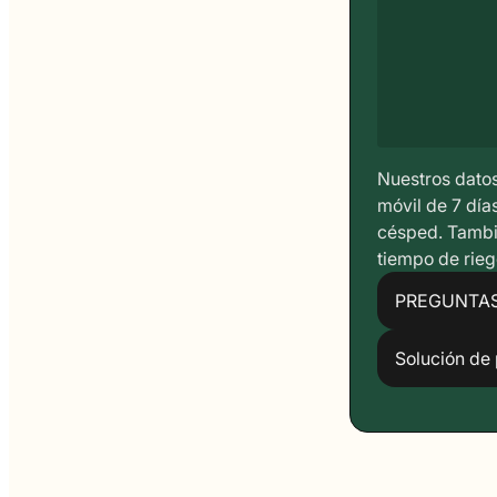
Nuestros dato
móvil de 7 día
césped. Tambié
tiempo de rieg
PREGUNTA
Solución de